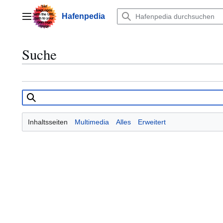
Zum
Inhalt
Hafenpedia
Hauptmenü
springen
Suche
Inhaltsseiten
Multimedia
Alles
Erweitert