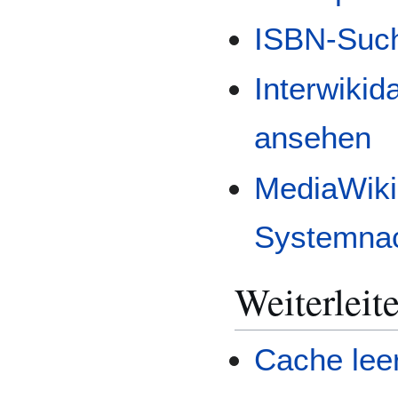
ISBN-Suc
Interwikid
ansehen
MediaWiki
Systemnac
Weiterleit
Cache lee