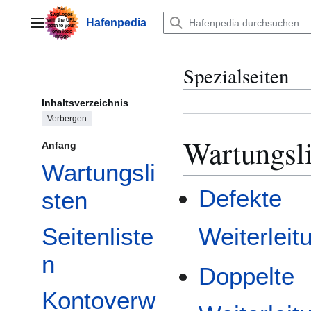
Zum
Inhalt
Hafenpedia
Hauptmenü
springen
Spezialseiten
Inhaltsverzeichnis
Verbergen
Wartungsli
Anfang
Wartungsli
Defekte
sten
Seitenliste
Weiterleit
n
Doppelte
Kontoverw