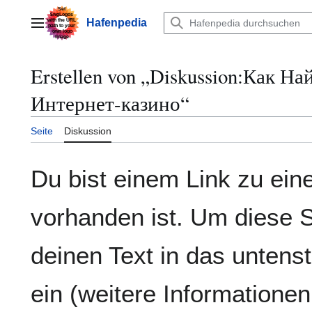
Zum
Inhalt
Hafenpedia
Hauptmenü
springen
Erstellen von „
Diskussion:Как На
Интернет-казино
“
Seite
Diskussion
Du bist einem Link zu einer
vorhanden ist. Um diese S
deinen Text in das untens
ein (weitere Informatione